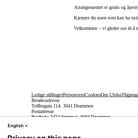
Arrangementet er gratis og åpent 
Kjenner du noen som kan ha nytte
Velkommen – vi gleder oss til å t
Ledige stillinger
Personvern
Cookies
Om Uloba
Tilgjeng
Besøksadresse
Tollbugata 114, 3041 Drammen
Postadresse
Postboks 2474 Strømsø, 3003 Drammen
English