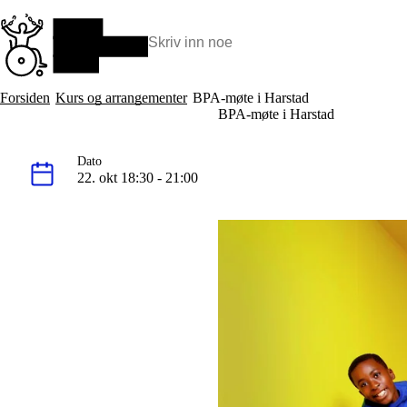
Hopp
til
hovedinnhold
Søk:
Hva vi gjør
Forsiden
Kurs og arrangementer
BPA-møte i Harstad
BPA – Borgerstyrt personlig assistanse
BPA-møte i Harstad
BPA og kommunen
Beslutningsstøtteråd
Dato
Funksjonsassistanse
22. okt 18:30 - 21:00
Stolte, sterke og synlige historier
Ti gode grunner til å velge Uloba