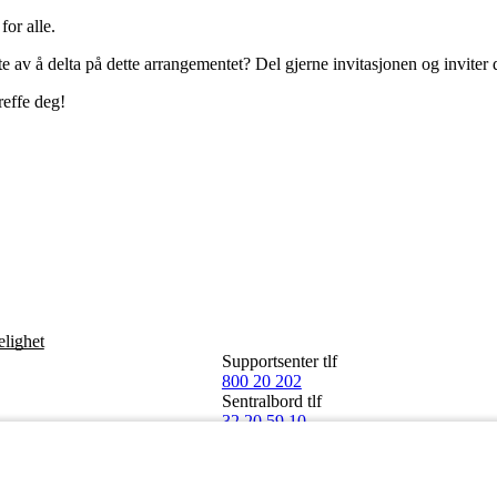
for alle.
 av å delta på dette arrangementet? Del gjerne invitasjonen og invite
reffe deg!
elighet
Supportsenter tlf
800 20 202
Sentralbord tlf
32 20 59 10