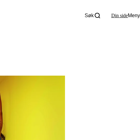
Søk
Din side
Meny
Om oss
Nyheter
Tall og fakta
Om Uloba
Kontakt Uloba
Supportsenter