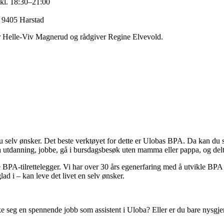
kl. 18:30–21:00
, 9405 Harstad
r Helle-Viv Magnerud og rådgiver Regine Elvevold.
 selv ønsker. Det beste verktøyet for dette er Ulobas BPA. Da kan du st
a utdanning, jobbe, gå i bursdagsbesøk uten mamma eller pappa, og delta 
e BPA-tilrettelegger. Vi har over 30 års egenerfaring med å utvikle BPA
glad i – kan leve det livet en selv ønsker.
seg en spennende jobb som assistent i Uloba? Eller er du bare nysgjerr