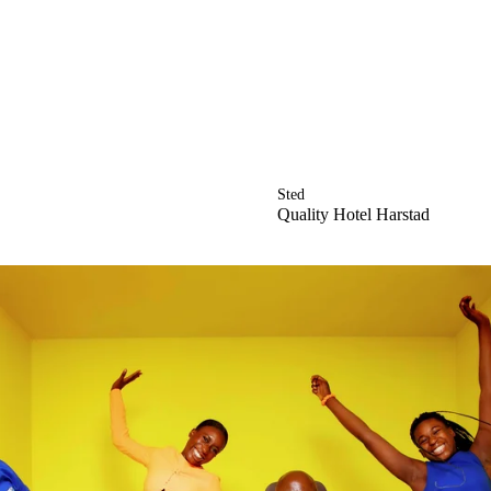
Engasjer deg
Bli medlem
Bli assistent
Kampsaker
Sted
Arrangementer
Quality Hotel Harstad
Independent Living-festivalen
Skansgård-forelesningen
Medlemsrådet
Selvsagt
Bente Skansgårds Independent Living-fond