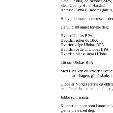
Dato:
Onsdag 22. oktober 2025, 
Sted:
Quality Hotel Harstad
Adresse:
Anna Elisabeths gate 8
Her vil du møte medlemsveilede
De vil blant annet fortelle deg:
Hva er Ulobas BPA
Hvordan søker du BPA
Hvorfor velge Ulobas BPA
Hvordan bytte til Ulobas BPA
Hvordan bli assistent i Uloba
Litt om Ulobas BPA
Med BPA kan du leve det livet du
dine i barnehagen, gå på skole, t
Uloba er Norges største og eldst
rette for at du – eller noen du er 
Jobbe som assiste
Kjenner du noen som kunne tenke 
gjerne prate med deg.