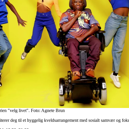
erien "velg livet". Foto: Agnete Brun
terer deg til et hyggelig kveldsarrangement med sosialt samvær og fo