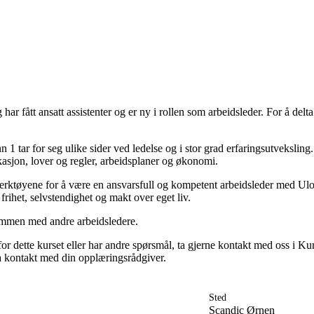
Engasjer deg
Bli medlem
Bli assistent
 har fått ansatt assistenter og er ny i rollen som arbeidsleder. For å de
Kampsaker
Arrangementer
Independent Living-festivalen
 1 tar for seg ulike sider ved ledelse og i stor grad erfaringsutveksling.
Skansgård-forelesningen
sjon, lover og regler, arbeidsplaner og økonomi.
Medlemsrådet
Selvsagt
e verktøyene for å være en ansvarsfull og kompetent arbeidsleder med U
Bente Skansgårds Independent Living-fond
rihet, selvstendighet og makt over eget liv.
ammen med andre arbeidsledere.
for dette kurset eller har andre spørsmål, ta gjerne kontakt med oss i K
ta kontakt med din opplæringsrådgiver.
Sted
Scandic Ørnen