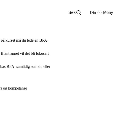
Søk
Din side
Meny
Om oss
Nyheter
Tall og fakta
lta på kurset må du lede en BPA-
Om Uloba
Kontakt Uloba
Supportsenter
 Blant annet vil det bli fokusert
lobas BPA, samtidig som du eller
urs og kompetanse