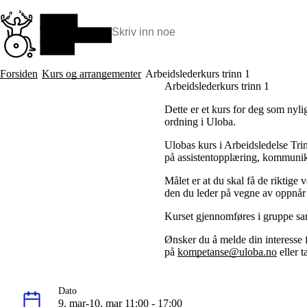
Hopp
til
hovedinnhold
Søk:
Hva vi gjør
Forsiden
Kurs og arrangementer
Arbeidslederkurs trinn 1
BPA – Borgerstyrt personlig assistanse
Arbeidslederkurs trinn 1
BPA og kommunen
Dette er et kurs for deg som nylig
Beslutningsstøtteråd
ordning i Uloba.
Funksjonsassistanse
Stolte, sterke og synlige historier
Ulobas kurs i Arbeidsledelse Trinn
Ti gode grunner til å velge Uloba
på assistentopplæring, kommunika
Målet er at du skal få de riktig
den du leder på vegne av oppnår f
Kurset gjennomføres i gruppe s
Ønsker du å melde din interesse 
på
kompetanse@uloba.no
eller 
Dato
9. mar-10. mar 11:00 - 17:00