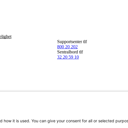
elighet
Supportsenter tlf
800 20 202
Sentralbord tlf
32 20 59 10
Norge SA 2026
d how it is used. You can give your consent for all or selected purpo