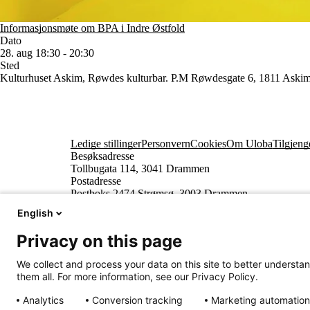
Informasjonsmøte om BPA i Indre Østfold
Dato
28. aug 18:30 - 20:30
Sted
Kulturhuset Askim, Røwdes kulturbar. P.M Røwdesgate 6, 1811 Ask
Ledige stillinger
Personvern
Cookies
Om Uloba
Tilgjeng
Besøksadresse
Tollbugata 114, 3041 Drammen
Postadresse
Postboks 2474 Strømsø, 3003 Drammen
English
Privacy on this page
We collect and process your data on this site to better understan
them all. For more information, see our Privacy Policy.
Analytics
Conversion tracking
Marketing automation
Innhold beskyttet av © Uloba – Independent Living 