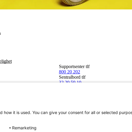
im
elighet
Supportsenter tlf
800 20 202
Sentralbord tlf
32 20 59 10
d how it is used. You can give your consent for all or selected purpo
Remarketing
Norge SA 2026