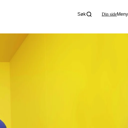
Søk
Din side
Meny
Om oss
Nyheter
Tall og fakta
Om Uloba
Kontakt Uloba
Supportsenter