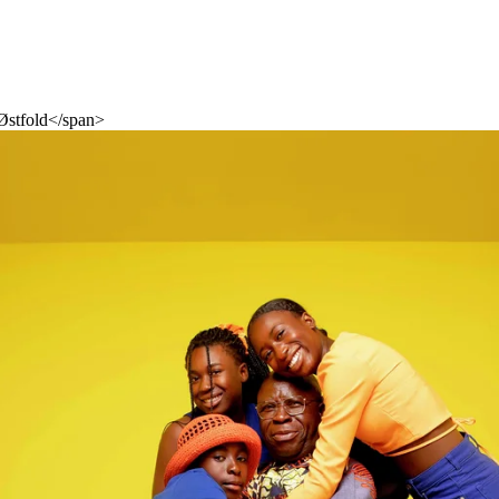
Østfold</span>
Engasjer deg
Bli medlem
Bli assistent
Kampsaker
Arrangementer
Independent Living-festivalen
Skansgård-forelesningen
Medlemsrådet
Selvsagt
Bente Skansgårds Independent Living-fond