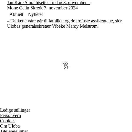
Tall og fakta
Jan Kåre Stura bisettes fredag 8. november.
Om Uloba
Mone Celin Skrede
7. november 2024
Kontakt Uloba
Aktuelt
Nyheter
Supportsenter
– Tankene våre går til familien og de trofaste assistentene, sier
Ulobas generalsekretær Vibeke Marøy Melstrøm.
Ledige stillinger
Personvern
Cookies
Om Uloba
Tilgjengelighet