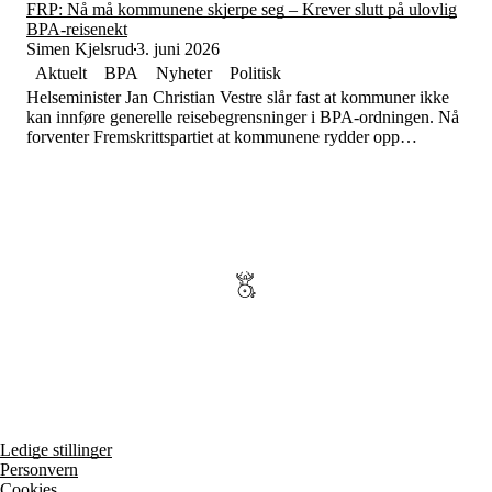
Tall og fakta
FRP: Nå må kommunene skjerpe seg – Krever slutt på ulovlig
Om Uloba
BPA-reisenekt
Kontakt Uloba
Simen Kjelsrud
3. juni 2026
Supportsenter
Aktuelt
BPA
Nyheter
Politisk
Helseminister Jan Christian Vestre slår fast at kommuner ikke
kan innføre generelle reisebegrensninger i BPA-ordningen. Nå
forventer Fremskrittspartiet at kommunene rydder opp
umiddelbart.
Ledige stillinger
Personvern
Cookies