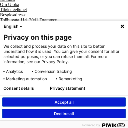
Om Uloba
Tilgjengelighet
Besøksadresse
Tollbugata 114, 3041 Drammen
Postadresse
English
Postboks 2474 Strømsø, 3003 Drammen
Supportsenter tlf
Privacy on this page
800 20 202
Sentralbord tlf
We collect and process your data on this site to better
32 20 59 10
understand how it is used. You can give your consent for all or
Organisasjonsnummer
selected purposes, or you can refuse them all. For more
963 890 095
information, see our Privacy Policy.
Analytics
Conversion tracking
Marketing automation
Remarketing
Consent details
Privacy statement
Accept all
Innhold beskyttet av © Uloba – Independent Living Norge SA 2026
Decline all
Powered by