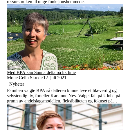
ressursbruken til unge funksjonshemmede.
Med BPA kan Sanna delta på lik linje
Mone Celin Skrede
12. juli 2021
Nyheter
Familien valgte BPA så datteren kunne leve et likeverdig og
selvstendig liv, forteller Karianne Nes. Valget falt på Uloba på
grunn av andelslagsmodellen, fleksibiliteten og fokuset på
likeverd.