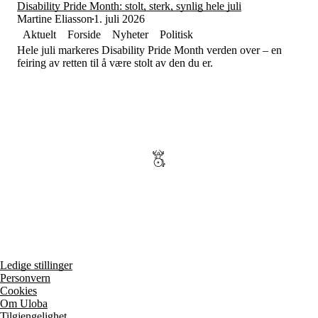
Tall og fakta
Disability Pride Month: stolt, sterk, synlig hele juli
Om Uloba
Martine Eliasson
1. juli 2026
Kontakt Uloba
Aktuelt
Forside
Nyheter
Politisk
Supportsenter
Hele juli markeres Disability Pride Month verden over – en
feiring av retten til å være stolt av den du er.
Ledige stillinger
Personvern
Cookies
Om Uloba
Tilgjengelighet