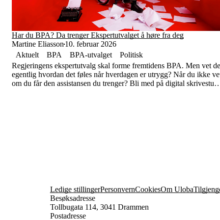
Har du BPA? Da trenger Ekspertutvalget å høre fra deg
Martine Eliasson
10. februar 2026
Aktuelt
BPA
BPA-utvalget
Politisk
Regjeringens ekspertutvalg skal forme fremtidens BPA. Men vet d
egentlig hvordan det føles når hverdagen er utrygg? Når du ikke ve
om du får den assistansen du trenger? Bli med på digital skrivestue,
så sørger vi for at din erfaring blir hørt.
Ledige stillinger
Personvern
Cookies
Om Uloba
Tilgjeng
Besøksadresse
Tollbugata 114, 3041 Drammen
Postadresse