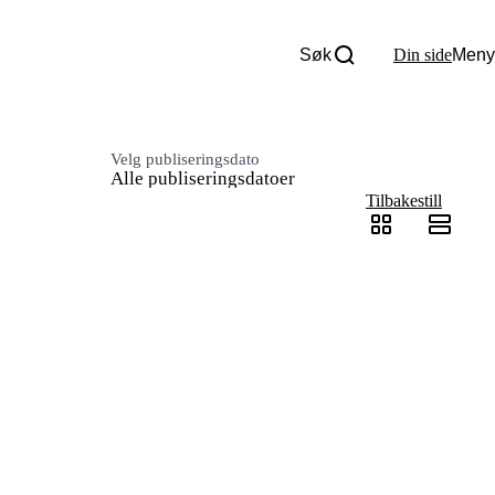
Søk
Din side
Meny
Om oss
Nyheter
Tall og fakta
Velg publiseringsdato
Alle publiseringsdatoer
Om Uloba
Kontakt Uloba
Tilbakestill
Supportsenter