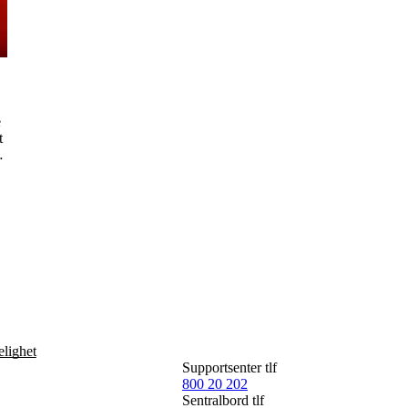
e
t
elighet
Supportsenter tlf
800 20 202
Sentralbord tlf