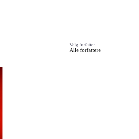
Engasjer deg
Bli medlem
Bli assistent
Velg forfatter
Alle forfattere
Kampsaker
Arrangementer
Independent Living-festivalen
Skansgård-forelesningen
Medlemsrådet
Selvsagt
Bente Skansgårds Independent Living-fond