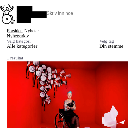
Hopp
til
hovedinnhold
Søk:
Hva vi gjør
Forsiden
Nyheter
BPA – Borgerstyrt personlig assistanse
Nyhetsarkiv
BPA og kommunen
Velg kategori
Velg tag
Alle kategorier
Din stemme
Beslutningsstøtteråd
Funksjonsassistanse
Stolte, sterke og synlige historier
1 resultat
Ti gode grunner til å velge Uloba