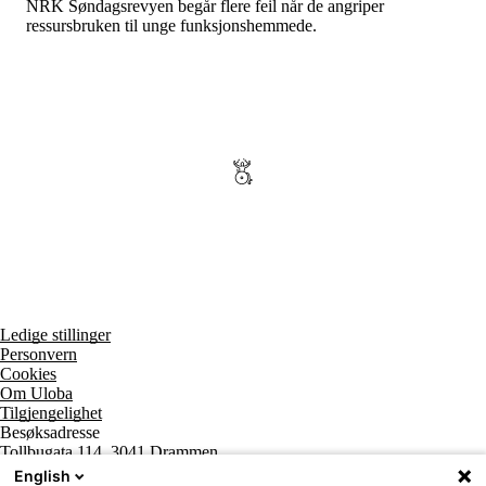
NRK Søndagsrevyen begår flere feil når de angriper
ressursbruken til unge funksjonshemmede.
Ledige stillinger
Personvern
Cookies
Om Uloba
Tilgjengelighet
Besøksadresse
Tollbugata 114, 3041 Drammen
Postadresse
English