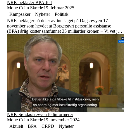
Tall og fakta
NRK beklager BPA-feil
Om Uloba
Mone Celin Skrede
19. februar 2025
Kontakt Uloba
Kampsaker
Nyheter
Politisk
Supportsenter
NRK beklager nå deler av innslaget på Dagsrevyen 17.
november som hevdet at Borgerstyrt personlig assistanse
(BPA) årlig koster samfunnet 35 milliarder kroner. – Vi vet jo
at BPA er en kostnadseffektiv ordning for kommunene. Men
det er bra at…
NRK Søndagsrevyen feilinformerer
Mone Celin Skrede
19. november 2024
Aktuelt
BPA
CRPD
Nyheter