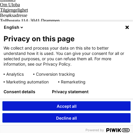
Om Uloba
Tilgjengelighet
Besøksadresse
Tollbugata 114, 3041 Drammen
Postadresse
English
Postboks 2474 Strømsø, 3003 Drammen
Supportsenter tlf
Privacy on this page
800 20 202
Sentralbord tlf
We collect and process your data on this site to better
32 20 59 10
understand how it is used. You can give your consent for all or
Organisasjonsnummer
selected purposes, or you can refuse them all. For more
963 890 095
information, see our Privacy Policy.
Analytics
Conversion tracking
Marketing automation
Remarketing
Consent details
Privacy statement
Accept all
Innhold beskyttet av © Uloba – Independent Living Norge SA 2026
Decline all
Powered by