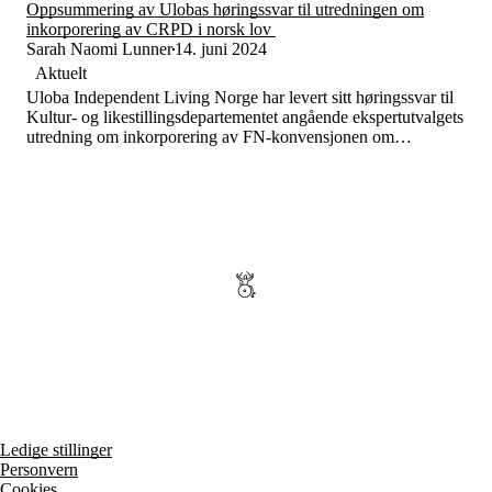
Tall og fakta
Oppsummering av Ulobas høringssvar til utredningen om
Om Uloba
inkorporering av CRPD i norsk lov
Kontakt Uloba
Sarah Naomi Lunner
14. juni 2024
Supportsenter
Aktuelt
Uloba Independent Living Norge har levert sitt høringssvar til
Kultur- og likestillingsdepartementet angående ekspertutvalgets
utredning om inkorporering av FN-konvensjonen om
funksjonshemmedes rettigheter (CRPD) i norsk lov.
Ledige stillinger
Personvern
Cookies