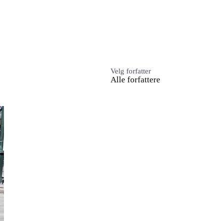
Engasjer deg
Bli medlem
Bli assistent
Velg forfatter
Alle forfattere
Kampsaker
Arrangementer
Independent Living-festivalen
Skansgård-forelesningen
Medlemsrådet
Selvsagt
Bente Skansgårds Independent Living-fond