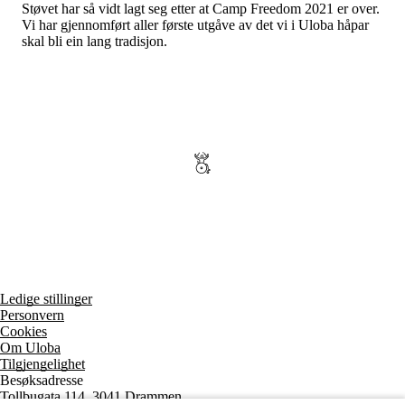
Tall og fakta
Støvet har så vidt lagt seg etter at Camp Freedom 2021 er over.
Om Uloba
Vi har gjennomført aller første utgåve av det vi i Uloba håpar
Kontakt Uloba
skal bli ein lang tradisjon.
Supportsenter
Ledige stillinger
Personvern
Cookies
Om Uloba
Tilgjengelighet
Besøksadresse
Tollbugata 114, 3041 Drammen